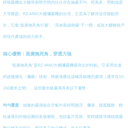
桿噴霧機在大棚等密閉空間內往往存在施藥不均、死角多、勞動強度
大等難題。RZ-MWJ大棚彌霧機的出現，正是為了解決這些痛點而
生，它集“面廣無死角打藥”、“高效殺蟲噴藥”于一體，成為大棚種植戶
和現代農場的得力助手。
核心優勢：面廣無死角，穿透力強
“面廣無死角”是RZ-MWJ大棚彌霧機最突出的特點。它采用先進
的超微霧化（彌霧）技術，將藥液霧化成極其細微的霧滴（通常在10-
150微米之間）。這些微米級霧滴具有以下優勢：
均勻覆蓋
：細微的霧滴能在空氣中長時間懸浮、彌漫，隨風飄散，輕
松滲透到作物冠層的各個層面，包括葉片背面、莖稈縫隙等傳統噴霧