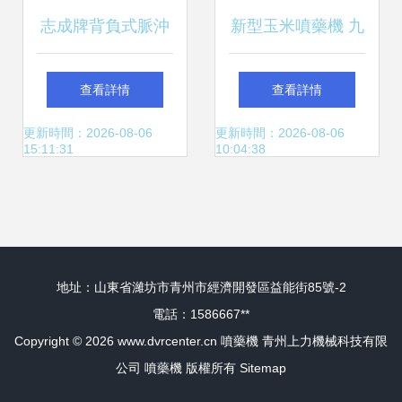
志成牌背負式脈沖
新型玉米噴藥機 九
煙霧機 高效植保，
折優惠型號規格及
查看詳情
查看詳情
廠家直供的專業選
植保機械配件解析
更新時間：2026-08-06
更新時間：2026-08-06
15:11:31
10:04:38
擇
地址：山東省濰坊市青州市經濟開發區益能街85號-2
電話：1586667**
Copyright © 2026
www.dvrcenter.cn
噴藥機
青州上力機械科技有限
公司
噴藥機
版權所有
Sitemap