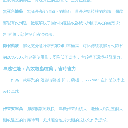
難以觸及的部位，實現真正的立體式、全方位覆蓋。
無死角施藥
：無論是高架作物下的地面，還是密集植株的內部，彌霧
都能有效到達，徹底解決了因作物遮擋或器械限制而形成的施藥“死
角”問題，顯著提升防治效果。
節省藥液
：霧化充分意味著藥液利用率極高，可比傳統噴霧方式節省
約20%-30%的農藥使用量，既降低了成本，也減輕了環境殘留壓力。
卓越性能：高效殺蟲噴藥，省時省力
作為一款專業的“殺蟲噴藥機”與“打藥機”，RZ-MWJ在作業效率上
表現卓越：
作業效率高
：彌霧擴散速度快，單機作業面積大，能極大縮短整個大
棚或溫室的打藥時間，尤其適合連片大棚的規模化作業需求。