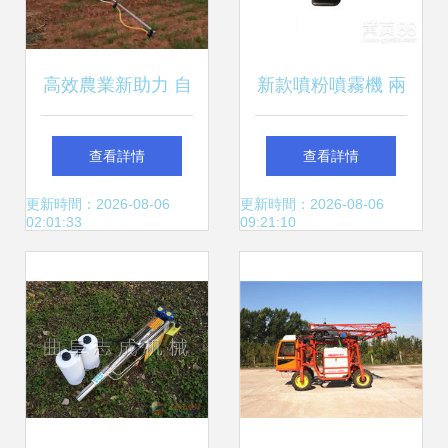
高效農業新助力 自
新款噴粉噴霧機 兩
走殺蟲噴藥機在高
沖程與四沖程噴藥
查看詳情
查看詳情
桿玉米作業中的革
機的優勢解析與運
更新時間：2026-08-06
更新時間：2026-08-06
02:01:33
09:21:10
命性應用
秧機搭配應用