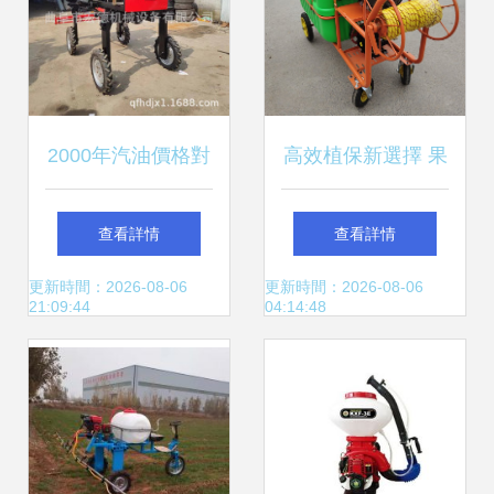
2000年汽油價格對
高效植保新選擇 果
運苗機行業的影響
樹高射程打藥機、
查看詳情
查看詳情
分析
四輪手推式園林噴
更新時間：2026-08-06
更新時間：2026-08-06
21:09:44
04:14:48
藥機與200L汽油消
毒機功能解析與應
用場景