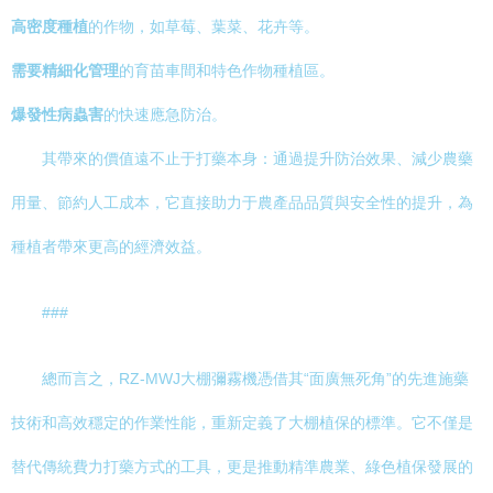
高密度種植
的作物，如草莓、葉菜、花卉等。
需要精細化管理
的育苗車間和特色作物種植區。
爆發性病蟲害
的快速應急防治。
其帶來的價值遠不止于打藥本身：通過提升防治效果、減少農藥
用量、節約人工成本，它直接助力于農產品品質與安全性的提升，為
種植者帶來更高的經濟效益。
###
總而言之，RZ-MWJ大棚彌霧機憑借其“面廣無死角”的先進施藥
技術和高效穩定的作業性能，重新定義了大棚植保的標準。它不僅是
替代傳統費力打藥方式的工具，更是推動精準農業、綠色植保發展的