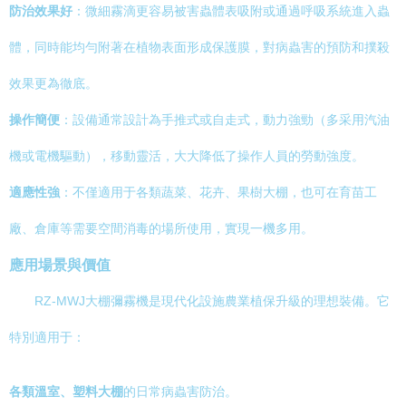
防治效果好
：微細霧滴更容易被害蟲體表吸附或通過呼吸系統進入蟲
體，同時能均勻附著在植物表面形成保護膜，對病蟲害的預防和撲殺
效果更為徹底。
操作簡便
：設備通常設計為手推式或自走式，動力強勁（多采用汽油
機或電機驅動），移動靈活，大大降低了操作人員的勞動強度。
適應性強
：不僅適用于各類蔬菜、花卉、果樹大棚，也可在育苗工
廠、倉庫等需要空間消毒的場所使用，實現一機多用。
應用場景與價值
RZ-MWJ大棚彌霧機是現代化設施農業植保升級的理想裝備。它
特別適用于：
各類溫室、塑料大棚
的日常病蟲害防治。