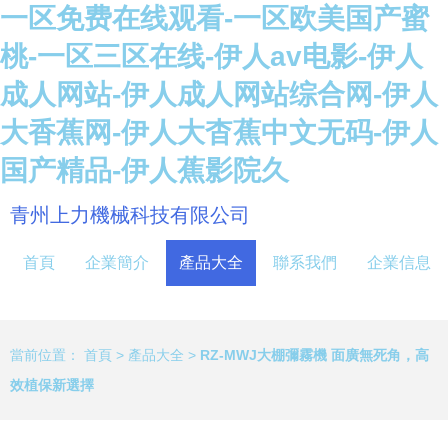
一区免费在线观看-一区欧美国产蜜
桃-一区三区在线-伊人av电影-伊人
成人网站-伊人成人网站综合网-伊人
大香蕉网-伊人大杳蕉中文无码-伊人
国产精品-伊人蕉影院久
青州上力機械科技有限公司
首頁
企業簡介
產品大全
聯系我們
企業信息
當前位置：
首頁
>
產品大全
>
RZ-MWJ大棚彌霧機 面廣無死角，高
效植保新選擇